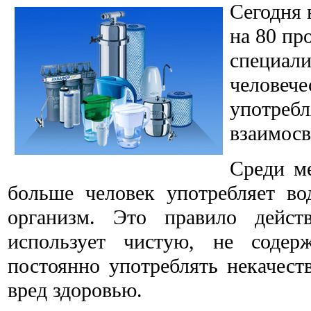
Сегодня 
на 80 пр
специали
человече
употребл
взаимосв
Среди м
больше человек употребляет во
организм. Это правило дейст
использует чистую, не соде
постоянно употреблять некачест
вред здоровью.