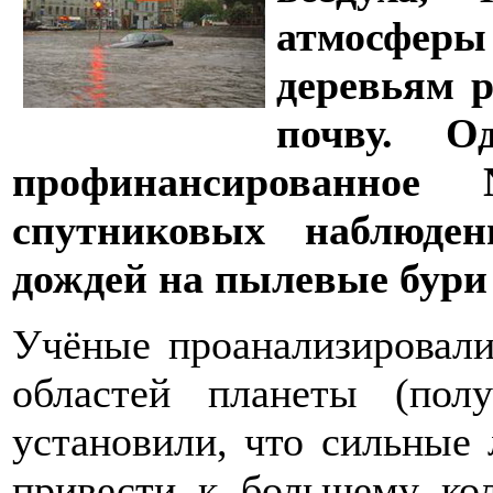
атмосферы
деревьям р
почву. Од
профинансированно
спутниковых наблюден
дождей на пылевые бури 
Учёные проанализировал
областей планеты (по
установили, что сильные 
привести к большему ко