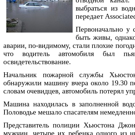
выбраться из водн
передает Associated
Первоначально у с
быть живы, однак
аварии, по-видимому, стали плохие погод
что водитель автомобиля был п
освидетельствование.
Начальник пожарной службы Хьюстон
обнаружили машину вчера около 19.30 по
словам очевидцев, автомобиль потерял уп
Машина находилась в заполненной водо
Половодье мешало спасателям немедленно
Представитель полиции Хьюстона Джон 
мужчин, четыре их ребенка одного из н