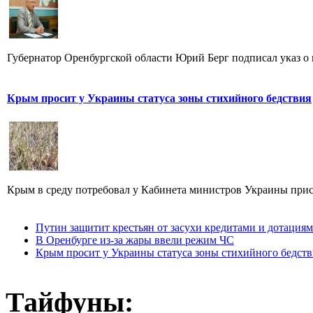
Губернатор Оренбургской области Юрий Берг подписал указ о в
Крым просит у Украины статуса зоны стихийного бедствия
Крым в среду потребовал у Кабинета министров Украины присв
Путин защитит крестьян от засухи кредитами и дотация
В Оренбурге из-за жары ввели режим ЧС
Крым просит у Украины статуса зоны стихийного бедств
Тайфуны: