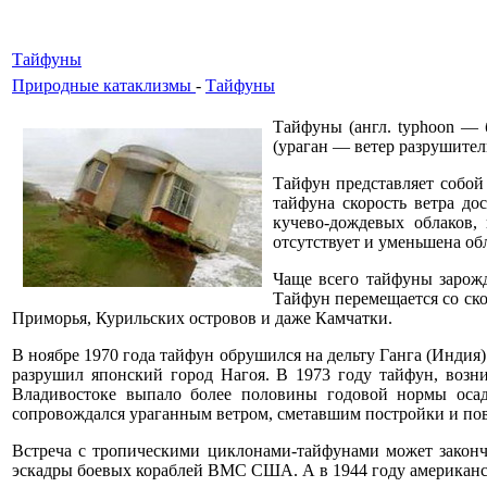
Тайфуны
Природные катаклизмы
-
Тайфуны
Тайфуны (англ. typhoon — 
(ураган — ветер разрушител
Тайфун представляет собо
тайфуна скорость ветра до
кучево-дождевых облаков,
отсутствует и уменьшена обл
Чаще всего тайфуны зарожд
Тайфун перемещается со ско
Приморья, Курильских островов и даже Камчатки.
В ноябре 1970 года тайфун обрушился на дельту Ганга (Индия
разрушил японский город Нагоя. В 1973 году тайфун, возн
Владивостоке выпало более половины годовой нормы осад
сопровождался ураганным ветром, сметавшим постройки и по
Встреча с тропическими циклонами-тайфунами может закончи
эскадры боевых кораблей ВМС США. А в 1944 году американск