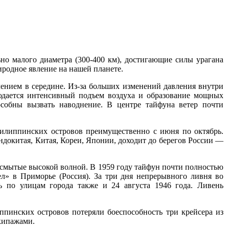
но малого диаметра (300-400 км), достигающие силы урагана
родное явление на нашей планете.
нием в середине. Из-за больших изменений давления внутри
людается интенсивный подъем воздуха и образование мощных
особны вызвать наводнение. В центре тайфуна ветер почти
Филиппинских островов преимущественно с июня по октябрь.
Индокитая, Китая, Кореи, Японии, доходит до берегов России —
, смытые высокой волной. В 1959 году тайфун почти полностью
л» в Приморье (Россия). За три дня непрерывного ливня во
 по улицам города также и 24 августа 1946 года. Ливень
ппинских островов потеряли боеспособность три крейсера из
кипажами.