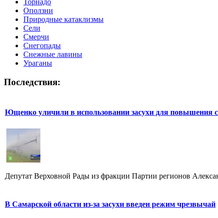
Торнадо
Оползни
Природные катаклизмы
Сели
Смерчи
Снегопады
Снежные лавины
Ураганы
Последствия:
Ющенко уличили в использовании засухи для повышения 
Депутат Верховной Рады из фракции Партии регионов Алексан
В Самарской области из-за засухи введен режим чрезвычай