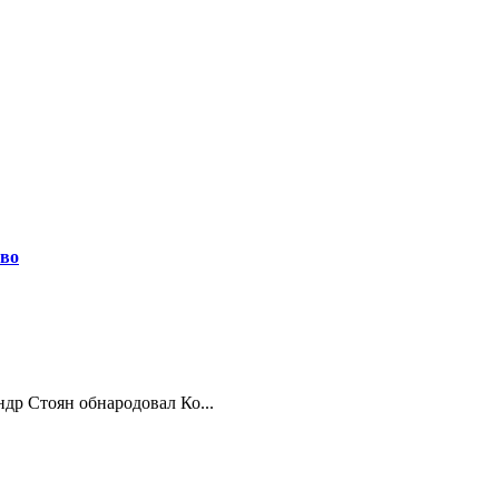
сво
др Стоян обнародовал Ко...